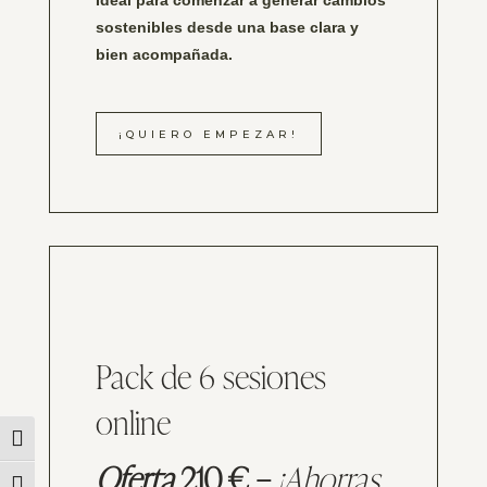
Ideal para comenzar a generar cambios
sostenibles desde una base clara y
bien acompañada.
¡QUIERO EMPEZAR!
Pack de 6 sesiones
online
Alternar alto contraste
Oferta
210 € –
¡Ahorras